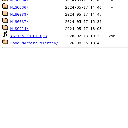
MLSG034/
MLSG036/
MLSG038/
MLSG037/
MLSG014/
Ã©mission 01.mp3
Good Morning Vierzon/