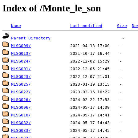
Index of /Monte_le_son
Name
Last modified
Size
De
Parent Directory
MLSG009/
MLSG013/
MLSG024/
MLSG001/
MLSG023/
MLSG025/
MLSG022/
MLSG026/
MLSG006/
MLSG010/
MLSG032/
MLSG033/