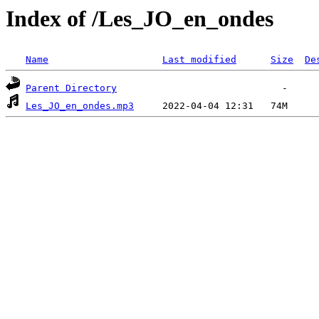
Index of /Les_JO_en_ondes
Name
Last modified
Size
De
Parent Directory
Les_JO_en_ondes.mp3