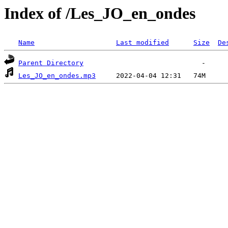
Index of /Les_JO_en_ondes
Name
Last modified
Size
De
Parent Directory
Les_JO_en_ondes.mp3