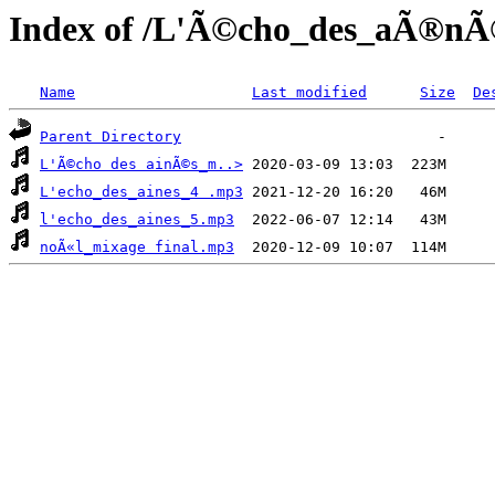
Index of /L'Ã©cho_des_aÃ®nÃ
Name
Last modified
Size
De
Parent Directory
L'Ã©cho des ainÃ©s_m..>
L'echo_des_aines_4 .mp3
l'echo_des_aines_5.mp3
noÃ«l_mixage final.mp3