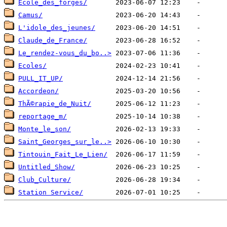
Ecole_des_forges/
Camus/
L'idole_des_jeunes/
Claude_de_France/
Le_rendez-vous_du_bo..>
Ecoles/
PULL_IT_UP/
Accordeon/
ThÃ©rapie_de_Nuit/
reportage_m/
Monte_le_son/
Saint_Georges_sur_le..>
Tintouin_Fait_Le_Lien/
Untitled_Show/
Club_Culture/
Station Service/