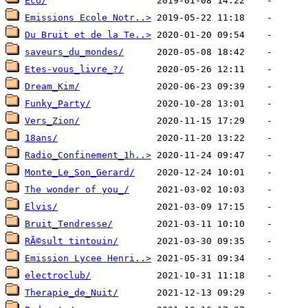
Eco/
Emissions Ecole Notr..>
Du Bruit et de la Te..>
saveurs_du_mondes/
Etes-vous_livre_?/
Dream_Kim/
Funky_Party/
Vers_Zion/
18ans/
Radio_Confinement_1h..>
Monte_Le_Son_Gerard/
The wonder of you_/
Elvis/
Bruit_Tendresse/
RÃ©sult tintouin/
Emission Lycee Henri..>
electroclub/
Therapie_de_Nuit/