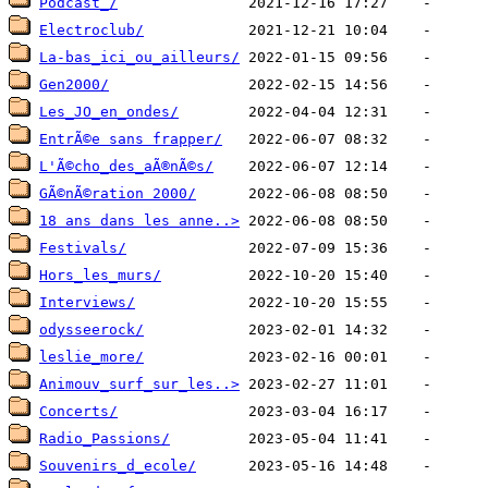
Podcast_/
Electroclub/
La-bas_ici_ou_ailleurs/
Gen2000/
Les_JO_en_ondes/
EntrÃ©e sans frapper/
L'Ã©cho_des_aÃ®nÃ©s/
GÃ©nÃ©ration 2000/
18 ans dans les anne..>
Festivals/
Hors_les_murs/
Interviews/
odysseerock/
leslie_more/
Animouv_surf_sur_les..>
Concerts/
Radio_Passions/
Souvenirs_d_ecole/