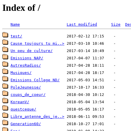
Index of /
Name
Last modified
Size
De
test/
Cause toujours tu mi..>
Un peu de culture/
Emissions NAP/
AutresRadios/
Musiques/
Emissions College ND/
PoleJeunesse/
coups_de_coeur/
KoreanV/
questceque/
Libre_antenne_des_je..>
Generation60/